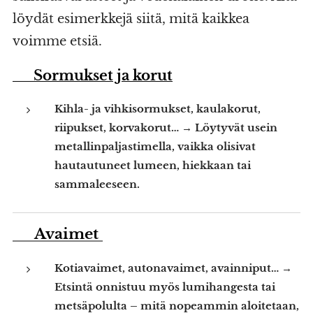
löydät esimerkkejä siitä, mitä kaikkea
voimme etsiä.
💍 Sormukset ja korut
Kihla- ja vihkisormukset, kaulakorut,
riipukset, korvakorut… → Löytyvät usein
metallinpaljastimella, vaikka olisivat
hautautuneet lumeen, hiekkaan tai
sammaleeseen.
🔑 Avaimet
Kotiavaimet, autonavaimet, avainniput… →
Etsintä onnistuu myös lumihangesta tai
metsäpolulta – mitä nopeammin aloitetaan,