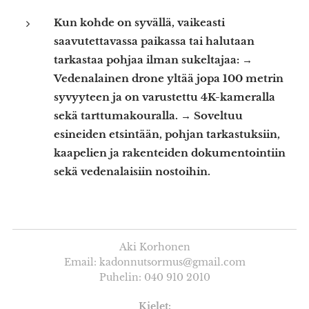
Kun kohde on syvällä, vaikeasti
saavutettavassa paikassa tai halutaan
tarkastaa pohjaa ilman sukeltajaa: →
Vedenalainen drone yltää jopa 100 metrin
syvyyteen ja on varustettu 4K-kameralla
sekä tarttumakouralla. → Soveltuu
esineiden etsintään, pohjan tarkastuksiin,
kaapelien ja rakenteiden dokumentointiin
sekä vedenalaisiin nostoihin.
Aki Korhonen
Email: kadonnutsormus@gmail.com
Puhelin: 040 910 2010
Kielet