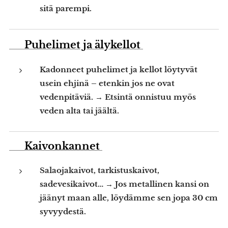
sitä parempi.
📱 Puhelimet ja älykellot
Kadonneet puhelimet ja kellot löytyvät
usein ehjinä – etenkin jos ne ovat
vedenpitäviä. → Etsintä onnistuu myös
veden alta tai jäältä.
🕳️ Kaivonkannet
Salaojakaivot, tarkistuskaivot,
sadevesikaivot… → Jos metallinen kansi on
jäänyt maan alle, löydämme sen jopa 30 cm
syvyydestä.