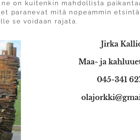
 ne on kuitenkin mahdollista paikantaa
et paranevat mitä nopeammin etsintä 
le se voidaan rajata.
Jirka Kalli
Maa- ja kahluue
045-341 62
olajorkki@gma