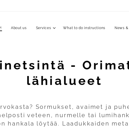
!
About us
Services
What to do instructions
News &
inetsintä - Orimat
lähialueet
arvokasta? Sormukset, avaimet ja puh
helposti veteen, nurmelle tai lumihan
 on hankala löytää. Laadukkaiden metal