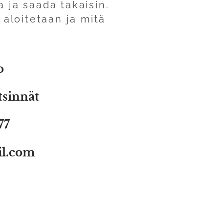
 ja saada takaisin.
aloitetaan ja mitä
o
tsinnät
77
il.com