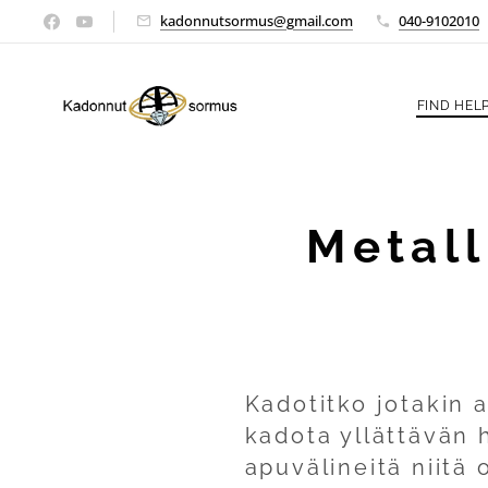
kadonnutsormus@gmail.com
040-9102010
FIND HELP
Metall
Kadotitko jotakin 
kadota yllättävän 
apuvälineitä niitä