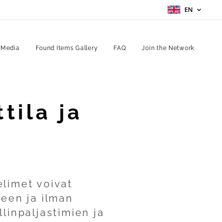
EN
 Media
Found Items Gallery
FAQ
Join the Network
tila ja
elimet voivat
keen ja ilman
linpaljastimien ja