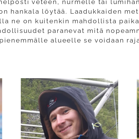
helposti veteen, nurmelle tai lumiha
 on hankala löytää. Laadukkaiden met
lla ne on kuitenkin mahdollista paik
hdollisuudet paranevat mitä nopeamm
 pienemmälle alueelle se voidaan raja