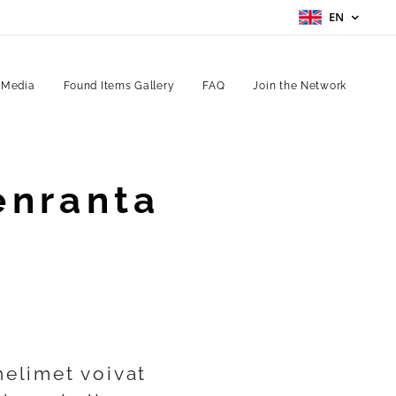
EN
 Media
Found Items Gallery
FAQ
Join the Network
enranta
helimet voivat