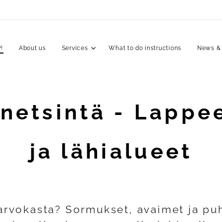
!
About us
Services
What to do instructions
News &
inetsintä - Lappe
ja lähialueet
arvokasta? Sormukset, avaimet ja pu