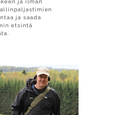
nkeen ja ilman
allinpaljastimien
antaa ja saada
in etsintä
ta.