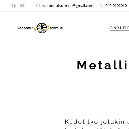
kadonnutsormus@gmail.com
040-9102010
FIND HELP
Metall
Kadotitko
jotakin 